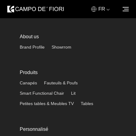
FR
ABOUT US
About us
PRODUITS
Brand Profile
Showrrom
PERSONNALISÉ
Produits
NOUVELLES & MÉDIAS
Canapés
Fauteuils & Poufs
RÉSEAU DE VENTE
Smart Functional Chair
Lit
CONTACTEZ
Petites tables & Meubles TV
Tables
HOME
Personnalisé