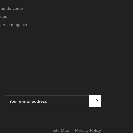
au de vente
ique
ver le magasin
Site Map
Privacy Policy