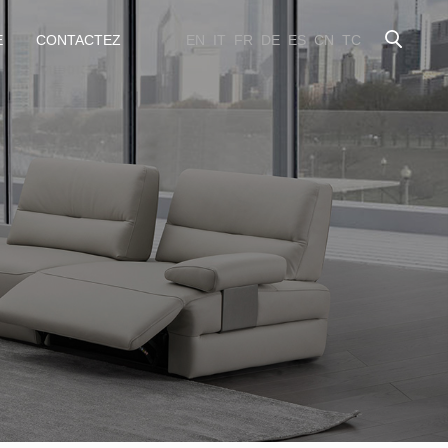
E
CONTACTEZ
EN
IT
FR
DE
ES
CN
TC